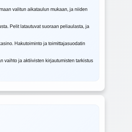
voimaan valitun aikataulun mukaan, ja niiden
usta. Pelit latautuvat suoraan peliaulasta, ja
e-kasino. Hakutoiminto ja toimittajasuodatin
vaihto ja aktiivisten kirjautumisten tarkistus