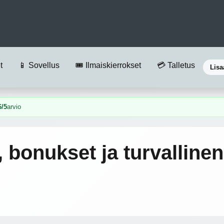
t
📱 Sovellus
🎟️ Ilmaiskierrokset
💳 Talletus
Lisa
6/5
arvio
t, bonukset ja turvallin