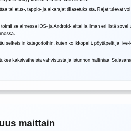
taa talletus-, tappio- ja aikarajat tiliasetuksista. Rajat tulevat 
toimii selaimessa iOS- ja Android-laitteilla ilman erillistä sovell
nnossa.
ttu selkeisiin kategorioihin, kuten kolikkopelit, pöytäpelit ja liv
kee kaksivaiheista vahvistusta ja istunnon hallintaa. Salasanan 
uus maittain