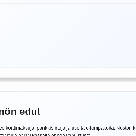
nnön edut
e korttimaksuja, pankkisiirtoja ja useita e-lompakoita. Noston kä
ittelyaika näkyy kassalla ennen vahvistusta.