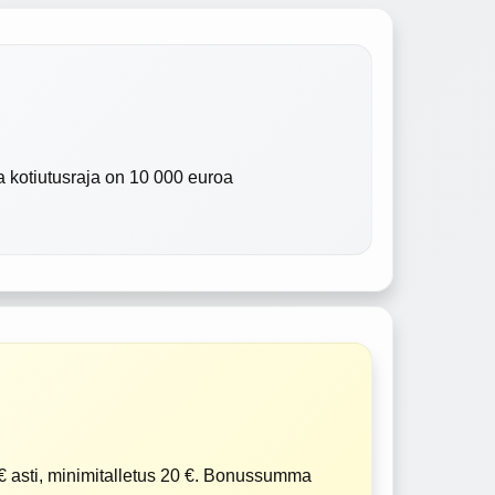
ja kotiutusraja on 10 000 euroa
€ asti, minimitalletus 20 €. Bonussumma