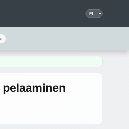
a
en pelaaminen